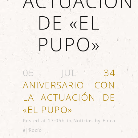
ACTUACIÓN
DE «EL
PUPO»
05 JUL
34
ANIVERSARIO CON
LA ACTUACIÓN DE
«EL PUPO»
Posted at 17:05h
in
Noticias
by
Finca
el Rocío