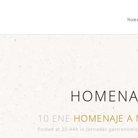
Hom
HOMENAJ
10 ENE
HOMENAJE A 
Posted at 20:44h
in
Jornadas gastronómic