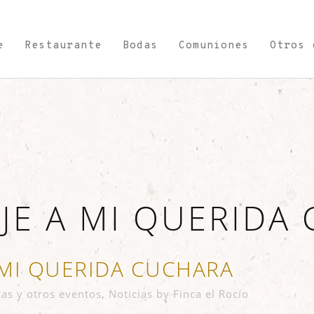
e
Restaurante
Bodas
Comuniones
Otros 
E A MI QUERIDA
MI QUERIDA CUCHARA
as y otros eventos
,
Noticias
by
Finca el Rocío