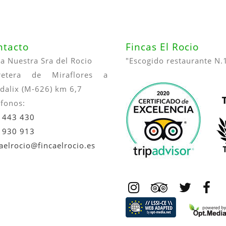
ntacto
Fincas El Rocio
ca Nuestra Sra del Rocio
"Escogido restaurante N.
retera de Miraflores a
dalix (M-626) km 6,7
éfonos:
 443 430
 930 913
caelrocio@fincaelrocio.es