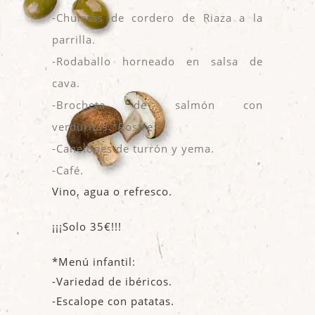
-Chuletas de cordero de Riaza a la
parrilla.
-Rodaballo horneado en salsa de
cava.
-Brocheta de salmón con
verduritas.*Postre:
-Canelones de turrón y yema.
-Café.
Vino, agua o refresco.
¡¡¡Solo 35€!!!
*Menú infantil:
-Variedad de ibéricos.
-Escalope con patatas.