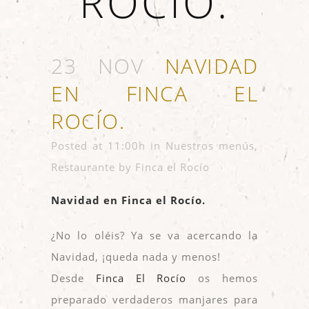
ROCÍO.
23 NOV
NAVIDAD
EN FINCA EL
ROCÍO.
Posted at 11:00h
in
Nuestros menús
,
Restaurante
by
Finca el Rocío
Navidad en Finca el Rocío.
¿No lo oléis? Ya se va acercando la
Navidad, ¡queda nada y menos!
Desde
Finca El Rocío
os hemos
preparado verdaderos manjares para